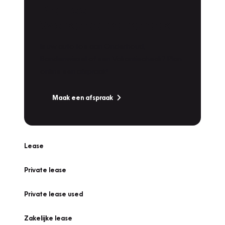
Plan een
Werkplaatsafspraak
Is uw auto toe aan Onderhoud,
Bandenwissel of een Vakantiecheck? Plan
online een afspraak!
Maak een afspraak
Lease
Private lease
Private lease used
Zakelijke lease