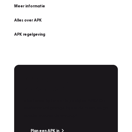
Meer informatie
Alles over APK
APK regelgeving
APK Keuring bij
Vakgarage!
Is het weer tijd voor de jaarlijkse APK? Ga
snel naar Vakgarage bij u in de buurt, en ga
zonder zorgen de weg op!
Plan een APK in