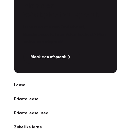
Plan een
Werkplaatsafspraak
Is uw auto toe aan Onderhoud,
Bandenwissel of een Vakantiecheck? Plan
online een afspraak!
Maak een afspraak
Lease
Private lease
Private lease used
Zakelijke lease