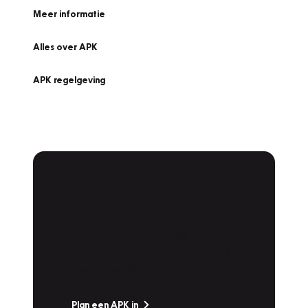
Meer informatie
Alles over APK
APK regelgeving
APK Keuring bij
Vakgarage!
Is het weer tijd voor de jaarlijkse APK? Ga
snel naar Vakgarage bij u in de buurt, en ga
zonder zorgen de weg op!
Plan een APK in