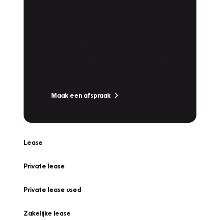
Plan een
Werkplaatsafspraak
Is uw auto toe aan Onderhoud,
Bandenwissel of een Vakantiecheck? Plan
online een afspraak!
Maak een afspraak
Lease
Private lease
Private lease used
Zakelijke lease