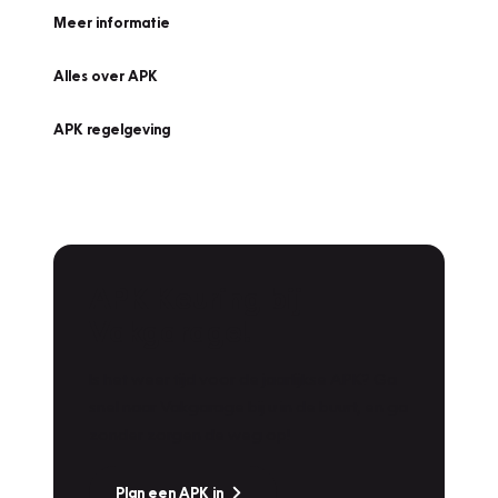
Meer informatie
Alles over APK
APK regelgeving
APK Keuring bij
Vakgarage!
Is het weer tijd voor de jaarlijkse APK? Ga
snel naar Vakgarage bij u in de buurt, en ga
zonder zorgen de weg op!
Plan een APK in