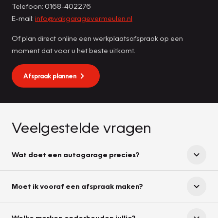
Telefoon: 0168-402276
E-mail:
info@vakgaragevermeulen.nl
Of plan direct online een werkplaatsafspraak op een
moment dat voor u het beste uitkomt.
Afspraak plannen
Veelgestelde vragen
Wat doet een autogarage precies?
Moet ik vooraf een afspraak maken?
Welke merken onderhouden jullie?